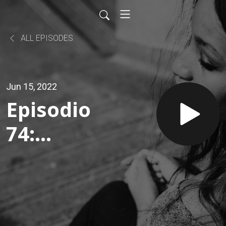
ALL EPISODES
Jun 15, 2022
Episodio
74:
Quando
la
società