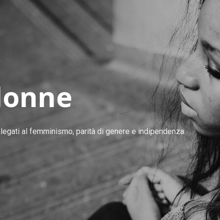
 donne
i legati al femminismo, parità di genere e indipendenza 