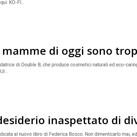
 qui: KO-FI
sione sul perfezionismo materno e come esso ci intrappoli in una 
istenti.
rienze legate al tema della puntata!
 questa puntata e la trascrizione dell'intervista qui: Appunti
e mamme di oggi sono tro
 Instagram: Natalia
datrice di Double B, che produce cosmetici naturali ed eco-carin
QUI
u tutti i prodotti con il mio codice sconto: NATA15
 utente
i
l desiderio inaspettato di 
o
psicologa e psicoterapeuta.
dicata al nuovo libro di Federica Bosco: Non dimenticarlo mai, ed