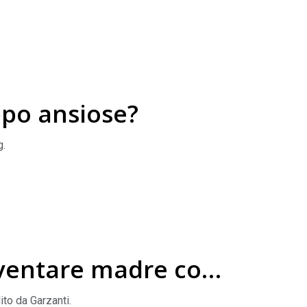
narrativa poco autentica della maternità e ci
ppo ansiose?
g.
diventare madre con
ito da Garzanti.