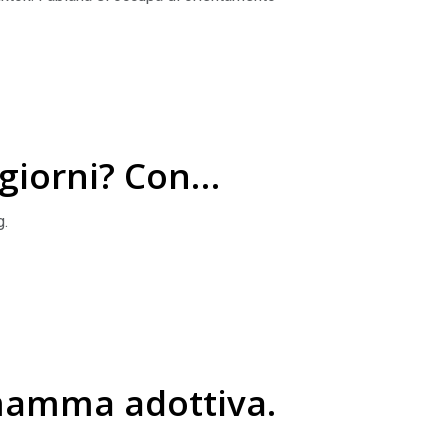
genitori coinvolti
ri e i consigli per chi vorrebbe realizzare le
 giorni? Con
g.
di come la politica possa essere ancora il modo
mamma adottiva.