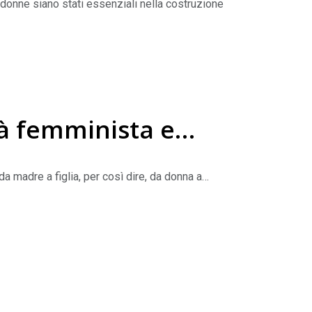
e donne siano stati essenziali nella costruzione
tà femminista e
da madre a figlia, per così dire, da donna a
dover parlare di mia figlia, le bambine di oggi