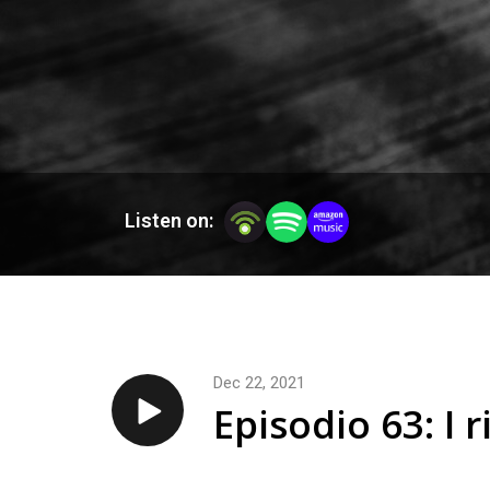
Listen on:
Dec 22, 2021
Episodio 63: I